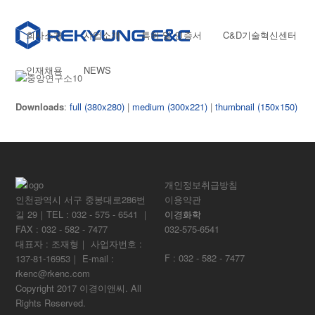
회사소개
사업소개
특허 및 인증서
C&D기술혁신센터
인재채용
NEWS
Downloads
:
full (380x280)
|
medium (300x221)
|
thumbnail (150x150)
개인정보취급방침
인천광역시 서구 중봉대로286번
이용약관
길 29｜TEL : 032 - 575 - 6541 ｜
이경화학
FAX : 032 - 582 - 7477
032-575-6541
대표자 : 조재형｜ 사업자번호 :
F : 032 - 582 - 7477
137-81-16953｜ E-mail :
rkenc@rkenc.com
Copyright 2017 이경이앤씨. All
Rights Reserved.